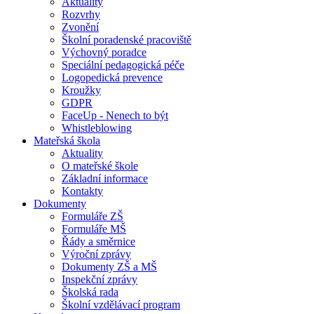
Aktuality
Rozvrhy
Zvonění
Školní poradenské pracoviště
Výchovný poradce
Speciální pedagogická péče
Logopedická prevence
Kroužky
GDPR
FaceUp - Nenech to být
Whistleblowing
Mateřská škola
Aktuality
O mateřské škole
Základní informace
Kontakty
Dokumenty
Formuláře ZŠ
Formuláře MŠ
Řády a směrnice
Výroční zprávy
Dokumenty ZŠ a MŠ
Inspekční zprávy
Školská rada
Školní vzdělávací program