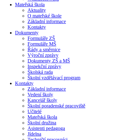
Mateřská škola
Aktuality
O mateřské škole
Základní informace
Kontakty
Dokumenty
Formuláře ZŠ
Formuláře MŠ
Řády a směrnice
Výroční zprávy
Dokumenty ZŠ a MŠ
Inspekční zprávy
Školská rada
Školní vzdělávací program
Kontakty
Základní informace
Vedení školy
Kancelář školy
Školní poradenské pracoviště
Učitelé
Mateřská škola
Školní družina
Asistenti pedagoga
Jídelna
Techničtí pracovníci