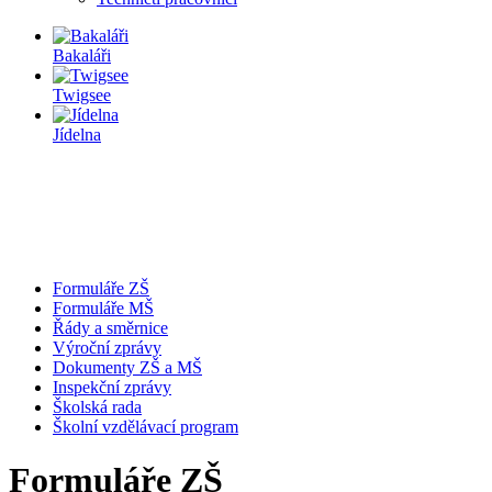
Bakaláři
Twigsee
Jídelna
Formuláře ZŠ
Formuláře MŠ
Řády a směrnice
Výroční zprávy
Dokumenty ZŠ a MŠ
Inspekční zprávy
Školská rada
Školní vzdělávací program
Formuláře ZŠ