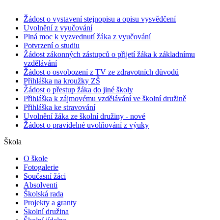
Žádost o vystavení stejnopisu a opisu vysvědčení
Uvolnění z vyučování
Plná moc k vyzvednutí žáka z vyučování
Potvrzení o studiu
Žádost zákonných zástupců o přijetí žáka k základnímu
vzdělávání
Žádost o osvobození z TV ze zdravotních důvodů
Přihláška na kroužky ZŠ
Žádost o přestup žáka do jiné školy
Přihláška k zájmovému vzdělávání ve školní družině
Přihláška ke stravování
Uvolnění žáka ze školní družiny - nové
Žádost o pravidelné uvolňování z výuky
Škola
O škole
Fotogalerie
Současní žáci
Absolventi
Školská rada
Projekty a granty
Školní družina