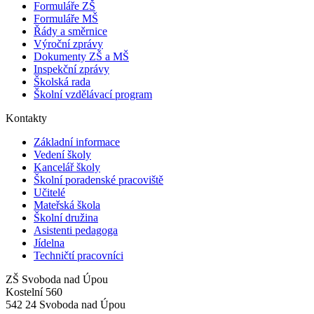
Formuláře ZŠ
Formuláře MŠ
Řády a směrnice
Výroční zprávy
Dokumenty ZŠ a MŠ
Inspekční zprávy
Školská rada
Školní vzdělávací program
Kontakty
Základní informace
Vedení školy
Kancelář školy
Školní poradenské pracoviště
Učitelé
Mateřská škola
Školní družina
Asistenti pedagoga
Jídelna
Techničtí pracovníci
ZŠ Svoboda nad Úpou
Kostelní 560
542 24 Svoboda nad Úpou