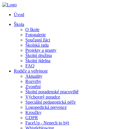
Úvod
Škola
O škole
Fotogalerie
Současní žáci
Školská rada
Projekty a granty
Školní družina
Školní jídelna
FAQ
Rodiče a veřejnost
Aktuality
Rozvrhy
Zvonění
Školní poradenské pracoviště
Výchovný poradce
Speciální pedagogická péče
Logopedická prevence
Kroužky
GDPR
FaceUp - Nenech to být
Whistleblowing