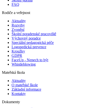
Školní jídelna
FAQ
Rodiče a veřejnost
Aktuality
Rozvrhy
Zvonění
Školní poradenské pracoviště
Výchovný poradce
Speciální pedagogická péče
Logopedická prevence
Kroužky
GDPR
FaceUp - Nenech to být
Whistleblowing
Mateřská škola
Aktuality
O mateřské škole
Základní informace
Kontakty
Dokumenty