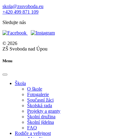
skola@zssvoboda.eu
+420 499 871 109
Sledujte nás
© 2026
ZŠ Svoboda nad Úpou
Menu
Škola
O škole
Fotogalerie
Současní žáci
Školská rada
Projekty a granty
Školní družina
Školní jídelna
FAQ
Rodiče a veřejnost