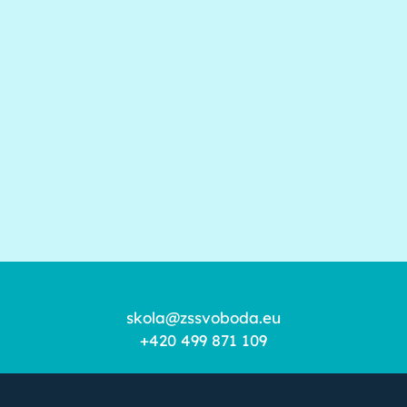
skola@zssvoboda.eu
+420 499 871 109