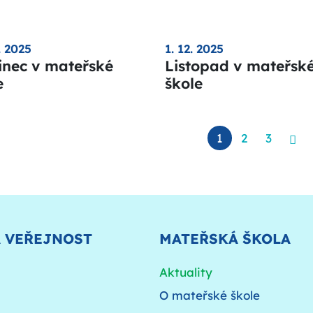
. 2025
1. 12. 2025
inec v mateřské
Listopad v mateřsk
e
škole
1
2
3
A VEŘEJNOST
MATEŘSKÁ ŠKOLA
Aktuality
O mateřské škole