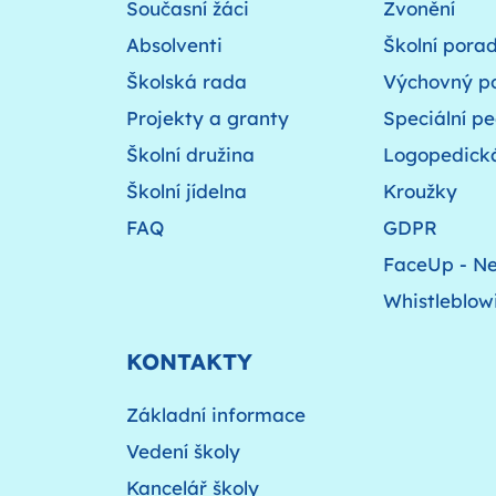
Současní žáci
Zvonění
Absolventi
Školní pora
Školská rada
Výchovný p
Projekty a granty
Speciální p
Školní družina
Logopedick
Školní jídelna
Kroužky
FAQ
GDPR
FaceUp - Ne
Whistleblow
KONTAKTY
Základní informace
Vedení školy
Kancelář školy