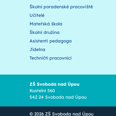
Školní poradenské pracoviště
Učitelé
Mateřská škola
Školní družina
Asistenti pedagoga
Jídelna
Techničtí pracovníci
ZŠ Svoboda nad Úpou
Kostelní 560
542 24 Svoboda nad Úpou
© 2026
ZŠ Svoboda nad Úpou