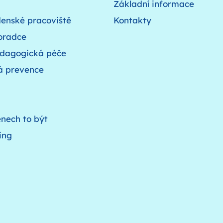
Základní informace
denské pracoviště
Kontakty
oradce
edagogická péče
á prevence
nech to být
ing