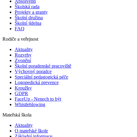
Absolventi
Školská rada
Projekty a granty
Školní družina
Školní jídelna
FAQ
Rodiče a veřejnost
Aktuality
Rozvrhy
Zvonění
Školní poradenské pracoviště
Výchovný poradce
Speciální pedagogická péče
Logopedická prevence
Kroužky
GDPR
FaceUp - Nenech to být
Whistleblowing
Mateřská škola
Aktuality
O mateřské škole
Základní informace