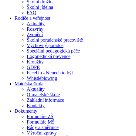
Školní družina
Školní jídelna
FAQ
Rodiče a veřejnost
Aktuality
Rozvrhy
Zvonění
Školní poradenské pracoviště
Výchovný poradce
Speciální pedagogická péče
Logopedická prevence
Kroužky
GDPR
FaceUp - Nenech to být
Whistleblowing
Mateřská škola
Aktuality
O mateřské škole
Základní informace
Kontakty
Dokumenty
Formuláře ZŠ
Formuláře MŠ
Řády a směrnice
Výroční zprávy