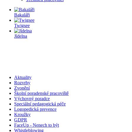
Bakaláři
Twigsee
Jídelna
Aktuality
Rozvrhy
Zvonění
Školní poradenské pracoviště
Výchovný poradce
Speciální pedagogická péče
Logopedická prevence
Kroužky
GDPR
FaceUp - Nenech to být
Whistleblowing