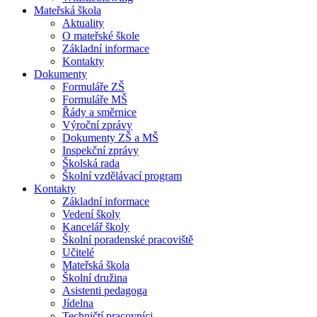
Mateřská škola
Aktuality
O mateřské škole
Základní informace
Kontakty
Dokumenty
Formuláře ZŠ
Formuláře MŠ
Řády a směrnice
Výroční zprávy
Dokumenty ZŠ a MŠ
Inspekční zprávy
Školská rada
Školní vzdělávací program
Kontakty
Základní informace
Vedení školy
Kancelář školy
Školní poradenské pracoviště
Učitelé
Mateřská škola
Školní družina
Asistenti pedagoga
Jídelna
Techničtí pracovníci