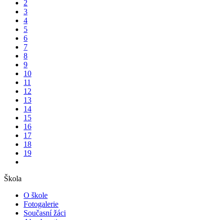
2
3
4
5
6
7
8
9
10
11
12
13
14
15
16
17
18
19
Škola
O škole
Fotogalerie
Současní žáci