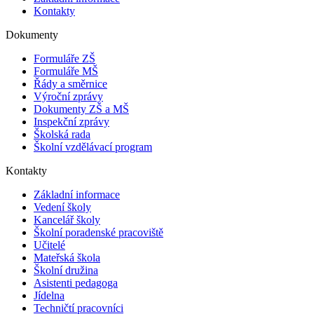
Kontakty
Dokumenty
Formuláře ZŠ
Formuláře MŠ
Řády a směrnice
Výroční zprávy
Dokumenty ZŠ a MŠ
Inspekční zprávy
Školská rada
Školní vzdělávací program
Kontakty
Základní informace
Vedení školy
Kancelář školy
Školní poradenské pracoviště
Učitelé
Mateřská škola
Školní družina
Asistenti pedagoga
Jídelna
Techničtí pracovníci