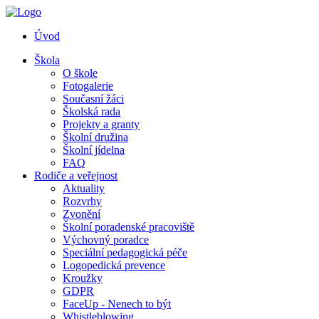
Úvod
Škola
O škole
Fotogalerie
Současní žáci
Školská rada
Projekty a granty
Školní družina
Školní jídelna
FAQ
Rodiče a veřejnost
Aktuality
Rozvrhy
Zvonění
Školní poradenské pracoviště
Výchovný poradce
Speciální pedagogická péče
Logopedická prevence
Kroužky
GDPR
FaceUp - Nenech to být
Whistleblowing