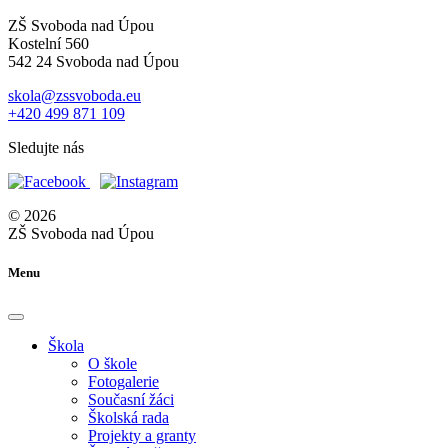
ZŠ Svoboda nad Úpou
Kostelní 560
542 24 Svoboda nad Úpou
skola@zssvoboda.eu
+420 499 871 109
Sledujte nás
© 2026
ZŠ Svoboda nad Úpou
Menu
Škola
O škole
Fotogalerie
Současní žáci
Školská rada
Projekty a granty