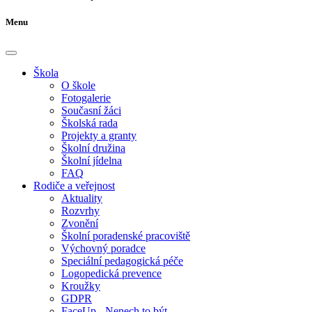
Menu
Škola
O škole
Fotogalerie
Současní žáci
Školská rada
Projekty a granty
Školní družina
Školní jídelna
FAQ
Rodiče a veřejnost
Aktuality
Rozvrhy
Zvonění
Školní poradenské pracoviště
Výchovný poradce
Speciální pedagogická péče
Logopedická prevence
Kroužky
GDPR
FaceUp - Nenech to být