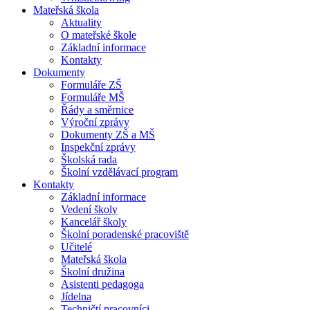
Mateřská škola
Aktuality
O mateřské škole
Základní informace
Kontakty
Dokumenty
Formuláře ZŠ
Formuláře MŠ
Řády a směrnice
Výroční zprávy
Dokumenty ZŠ a MŠ
Inspekční zprávy
Školská rada
Školní vzdělávací program
Kontakty
Základní informace
Vedení školy
Kancelář školy
Školní poradenské pracoviště
Učitelé
Mateřská škola
Školní družina
Asistenti pedagoga
Jídelna
Techničtí pracovníci