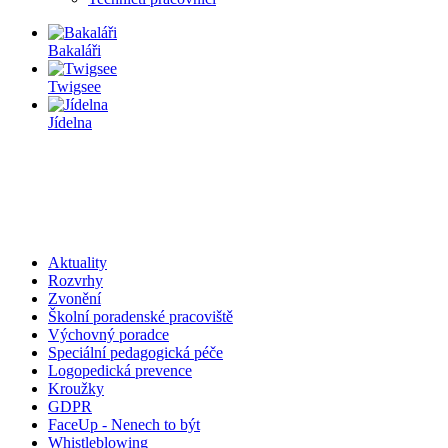
Bakaláři
Twigsee
Jídelna
Aktuality
Rozvrhy
Zvonění
Školní poradenské pracoviště
Výchovný poradce
Speciální pedagogická péče
Logopedická prevence
Kroužky
GDPR
FaceUp - Nenech to být
Whistleblowing