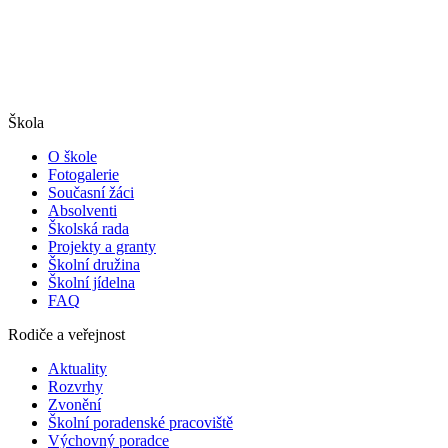
Škola
O škole
Fotogalerie
Současní žáci
Absolventi
Školská rada
Projekty a granty
Školní družina
Školní jídelna
FAQ
Rodiče a veřejnost
Aktuality
Rozvrhy
Zvonění
Školní poradenské pracoviště
Výchovný poradce