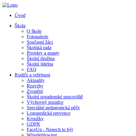
Úvod
Škola
O škole
Fotogalerie
Současní žáci
Školská rada
Projekty a granty
Školní družina
Školní jídelna
FAQ
Rodiče a veřejnost
Aktuality
Rozvrhy
Zvonění
Školní poradenské pracoviště
Výchovný poradce
Speciální pedagogická péče
Logopedická prevence
Kroužky
GDPR
FaceUp - Nenech to být
Whistleblowing