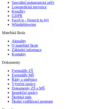
Speciální pedagogická péče
Logopedická prevence
Kroužky
GDPR
FaceUp - Nenech to být
Whistleblowing
Mateřská škola
Aktuality
O mateřské škole
Základní informace
Kontakty
Dokumenty
Formuláře ZŠ
Formuláře MŠ
Řády a směrnice
Výroční zprávy
Dokumenty ZŠ a MŠ
Inspekční zprávy
Školská rada
Školní vzdělávací program