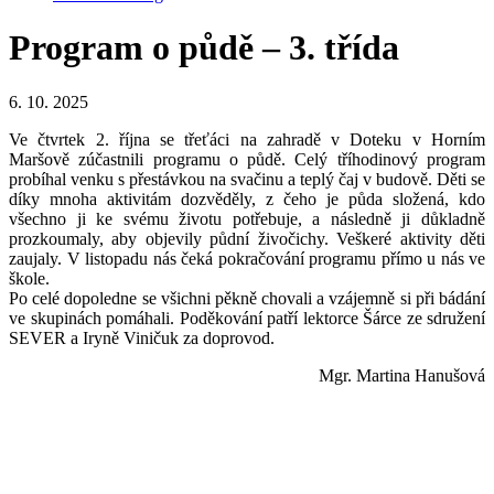
Program o půdě – 3. třída
6. 10. 2025
Ve čtvrtek 2. října se třeťáci na zahradě v Doteku v Horním
Maršově zúčastnili programu o půdě. Celý tříhodinový program
probíhal venku s přestávkou na svačinu a teplý čaj v budově. Děti se
díky mnoha aktivitám dozvěděly, z čeho je půda složená, kdo
všechno ji ke svému životu potřebuje, a následně ji důkladně
prozkoumaly, aby objevily půdní živočichy. Veškeré aktivity děti
zaujaly. V listopadu nás čeká pokračování programu přímo u nás ve
škole.
Po celé dopoledne se všichni pěkně chovali a vzájemně si při bádání
ve skupinách pomáhali. Poděkování patří lektorce Šárce ze sdružení
SEVER a Iryně Viničuk za doprovod.
Mgr. Martina Hanušová