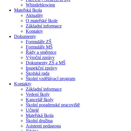
Whistleblowing
Mateřská škola
Aktuality
O mateřské škole
Základní informace
Kontakty
Dokumenty
Formuláře ZŠ
Formuláře MŠ
Řády a směrnice
Výroční zprávy
Dokumenty ZŠ a MŠ
Inspekční zprávy
Školská rada
Školní vzdělávací program
Kontakty
Základní informace
Vedení školy
Kancelář školy
Školní poradenské pracoviště
Učitelé
Mateřská škola
Školní družina
Asistenti pedagoga