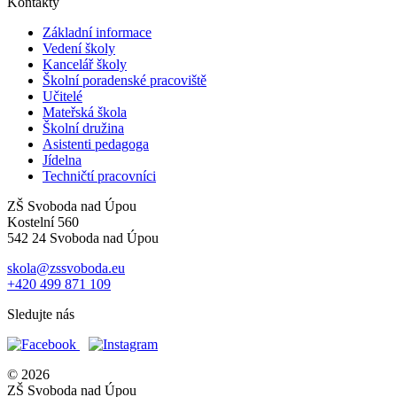
Kontakty
Základní informace
Vedení školy
Kancelář školy
Školní poradenské pracoviště
Učitelé
Mateřská škola
Školní družina
Asistenti pedagoga
Jídelna
Techničtí pracovníci
ZŠ Svoboda nad Úpou
Kostelní 560
542 24 Svoboda nad Úpou
skola@zssvoboda.eu
+420 499 871 109
Sledujte nás
© 2026
ZŠ Svoboda nad Úpou