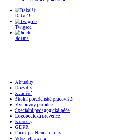
Bakaláři
Twigsee
Jídelna
Aktuality
Rozvrhy
Zvonění
Školní poradenské pracoviště
Výchovný poradce
Speciální pedagogická péče
Logopedická prevence
Kroužky
GDPR
FaceUp - Nenech to být
Whistleblowing