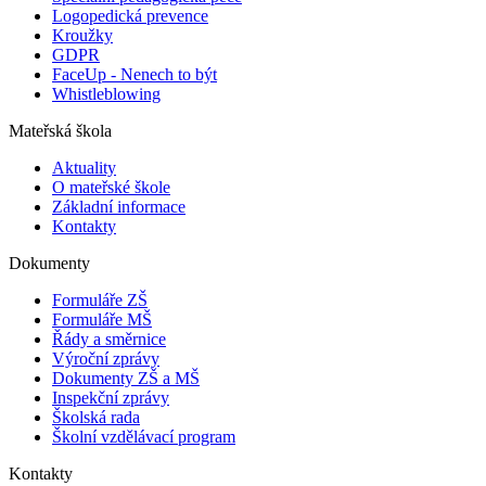
Logopedická prevence
Kroužky
GDPR
FaceUp - Nenech to být
Whistleblowing
Mateřská škola
Aktuality
O mateřské škole
Základní informace
Kontakty
Dokumenty
Formuláře ZŠ
Formuláře MŠ
Řády a směrnice
Výroční zprávy
Dokumenty ZŠ a MŠ
Inspekční zprávy
Školská rada
Školní vzdělávací program
Kontakty