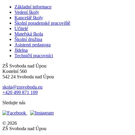
Základní informace
Vedení školy
Kancelář školy
Školní poradenské pracoviště
Učitelé
Mateřská škola
Školní družina
Asistenti pedagoga
Jídelna
Techničtí pracovníci
ZŠ Svoboda nad Úpou
Kostelní 560
542 24 Svoboda nad Úpou
skola@zssvoboda.eu
+420 499 871 109
Sledujte nás
© 2026
ZŠ Svoboda nad Úpou