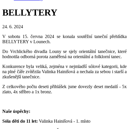
BELLYTERY
24. 6. 2024
V sobotu 15. června 2024 se konala soutěžní taneční přehlídka
BELLYTERY v Lounech.
Do Vrchlického divadla Louny se sjely orientální tanečnice, které
hodnotila odborná porota zaměřená na orientální a folklorní tanec.
Konkurence byla veliká, zejména v nejmladší sólové kategorii, kde
na plné čáře zvítězila Valinka Hainišová a nechala za sebou i starší a
zkušenější tanečnice.
Z celkového počtu deseti přihlášek jsme dovezly deset medailí - 5x
zlato, 4x stříbro a 1x bronz.
Naše úspěchy:
Sóla děti do 11 let:
Valinka Hainišová - 1. místo