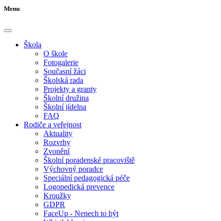
Menu
Škola
O škole
Fotogalerie
Současní žáci
Školská rada
Projekty a granty
Školní družina
Školní jídelna
FAQ
Rodiče a veřejnost
Aktuality
Rozvrhy
Zvonění
Školní poradenské pracoviště
Výchovný poradce
Speciální pedagogická péče
Logopedická prevence
Kroužky
GDPR
FaceUp - Nenech to být