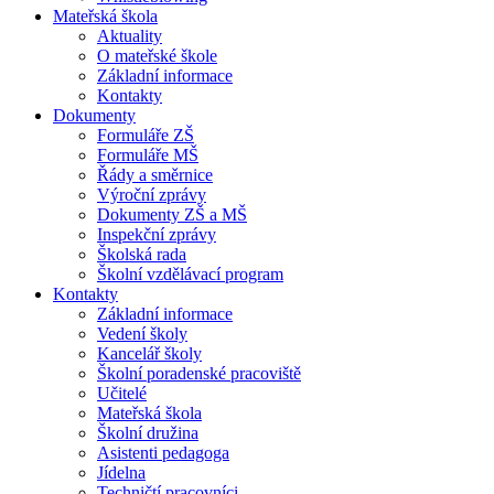
Mateřská škola
Aktuality
O mateřské škole
Základní informace
Kontakty
Dokumenty
Formuláře ZŠ
Formuláře MŠ
Řády a směrnice
Výroční zprávy
Dokumenty ZŠ a MŠ
Inspekční zprávy
Školská rada
Školní vzdělávací program
Kontakty
Základní informace
Vedení školy
Kancelář školy
Školní poradenské pracoviště
Učitelé
Mateřská škola
Školní družina
Asistenti pedagoga
Jídelna
Techničtí pracovníci