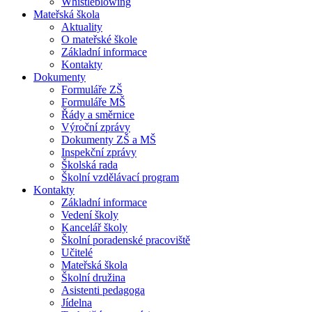
Whistleblowing
Mateřská škola
Aktuality
O mateřské škole
Základní informace
Kontakty
Dokumenty
Formuláře ZŠ
Formuláře MŠ
Řády a směrnice
Výroční zprávy
Dokumenty ZŠ a MŠ
Inspekční zprávy
Školská rada
Školní vzdělávací program
Kontakty
Základní informace
Vedení školy
Kancelář školy
Školní poradenské pracoviště
Učitelé
Mateřská škola
Školní družina
Asistenti pedagoga
Jídelna