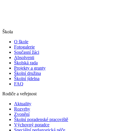
Škola
O škole
Fotogalerie
Současní žáci
Absolventi
Školská rada
Projekty a granty
Školní družina
Školní jídelna
FAQ
Rodiče a veřejnost
Aktuality
Rozvrhy
Zvonění
Školní poradenské pracoviště
Výchovný poradce
Speciální pedagogická péče