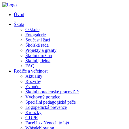
Úvod
Škola
O škole
Fotogalerie
Současní žáci
Školská rada
Projekty a granty
Školní družina
Školní jídelna
FAQ
Rodiče a veřejnost
Aktuality
Rozvrhy
Zvonění
Školní poradenské pracoviště
Výchovný poradce
Speciální pedagogická péče
Logopedická prevence
Kroužky
GDPR
FaceUp - Nenech to být
Whistleblowing